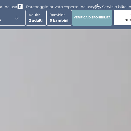
I
ta inclusa
Parcheggio privato coperto incluso
Servizio bike i
Adulti:
Bambini:
R
INF